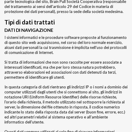
parte tecnologica del sito, Brain Pull Società Cooperativa (responsabile
del trattamento ai sensi dell'articolo 29 del Codice in materia di
protezione dei dati personali), presso la sede della società medesima.
Tipi di dati trattati
DATI DI NAVIGAZIONE
I sistemi informatici e le procedure software preposte al funzionamento
di questo sito web acquisiscono, nel corso del loro normale esercizio,
alcuni dati personali la cui trasmissione è implicita nell'uso dei protocolli
di comunicazione di Internet.
Si tratta di informazioni che non sono raccolte per essere associate a
interessati identificati, ma che per loro stessa natura potrebbero,
attraverso elaborazioni ed associazioni con dati detenuti da terzi,
permettere di identificare gli utenti.
In questa categoria di dati rientrano gli indirizzi IP o i nomi a dominio dei
computer utilizzati dagli utenti che si connettono al sito, gli indirizzi in
notazione URI (Uniform Resource Identifier) delle risorse richieste,
l'orario della richiesta, il metodo utilizzato nel sottoporre la richiesta al
server, la dimensione del file ottenuto in risposta, il codice numerico
indicante lo stato della risposta data dal server (buon fine, errore, ecc.)
ed altri parametri relativi al sistema operativo e all'ambiente
informatico dell'utente.
Questi dati vengono utilizzati al solo fine di ricavare informazioni